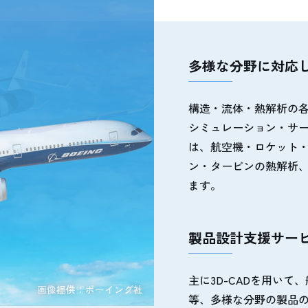
多様な分野に対応
構造・流体・熱解析の
シミュレーション・サ
は、航空機・ロケット・
ン・タービンの熱解析、
ます。
製品設計支援サー
主に3D-CADを用い
画像提供：ボーイング社
画像提供：ＪＡＸＡ
等、多様な分野の製品