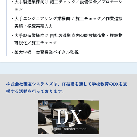
⼤⼿製造業様向け 施⼯チェック／設備保全／プロモーシ
ョン
⼤⼿エンジニアリング業様向け 施⼯チェック／作業進捗
実績・検査実績⼊⼒
⼤⼿製造業様向け ⾃社製造拠点内の既設構造物・埋設物
可視化／施⼯チェック
某大学様 実習授業バイタル監視
株式会社菱友システムズは、IT技術を通して
学校教育のDXを支
援する活動を行っております。