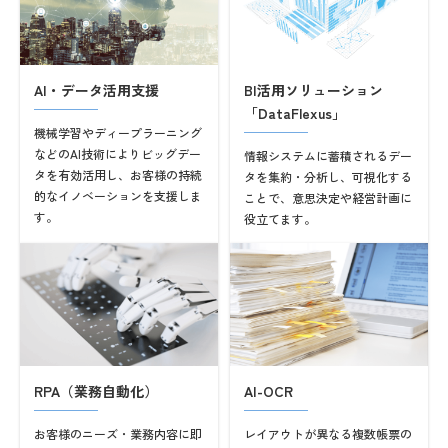
AI・データ活用支援
BI活用ソリューション
「DataFlexus」
機械学習やディープラーニング
などのAI技術によりビッグデー
情報システムに蓄積されるデー
タを有効活用し、お客様の持続
タを集約・分析し、可視化する
的なイノベーションを支援しま
ことで、意思決定や経営計画に
す。
役立てます。
RPA（業務自動化）
AI-OCR
お客様のニーズ・業務内容に即
レイアウトが異なる複数帳票の