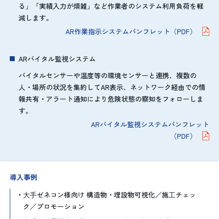
る」「実績入力が煩雑」など作業者のシステム利用負荷を軽
減します。
AR作業指示システムパンフレット（PDF）
ARバイタル監視システム
バイタルセンサーや温度等の環境センサーと連携、複数の
人・場所の状況を集約してAR表示、ネットワーク経由での情
報共有・アラート通知により危険状態の察知をフォローしま
す。
ARバイタル監視システムパンフレット
（PDF）
導入事例
⼤⼿ゼネコン様向け 構造物・埋設物可視化／施⼯チェッ
ク／プロモーション