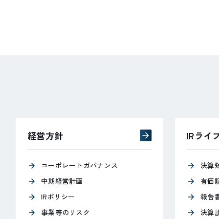
IRコンテンツ一覧
経営方針
IRライ
コーポレートガバナンス
決算
中期経営計画
有価
IRポリシー
報告
事業等のリスク
決算